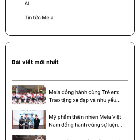
All
Tin tức Mela
Bài viết mới nhất
Mela đồng hành cùng Trẻ em:
Trao tặng xe đạp và nhu yếu
phẩm tại Làng trẻ em SOS Việt
Trì - Phú Thọ
Mỹ phẩm thiên nhiên Mela Việt
Nam đồng hành cùng sự kiện
trao sash Miss và Mister