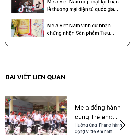
Supranational Việt Nam 2025
Mela Việt Nam góp mặt tại Tuần
lễ thương mại điện tử quốc gia
2024
Mela Việt Nam vinh dự nhận
chứng nhận Sản phẩm Tiêu
biểu năm 2024
BÀI VIẾT LIÊN QUAN
Mela đồng hành
cùng Trẻ em:
Hưởng ứng Tháng hành
Trao tặng xe
động vì trẻ em năm